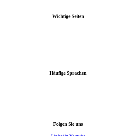
Beglaubigte & juristische Übersetzungen
Wichtige Seiten
Unsere Branchen
Aktuelle Beiträge
Unsere Vorteile
Unsere Zertifizierungen
Kostenloses Angebot
Downloads
Übersetzungsbüro Stuttgart
Häufige Sprachen
Englisch
Chinesisch
Französisch
Italienisch
Spanisch
Übersicht aller Sprachen
Folgen Sie uns