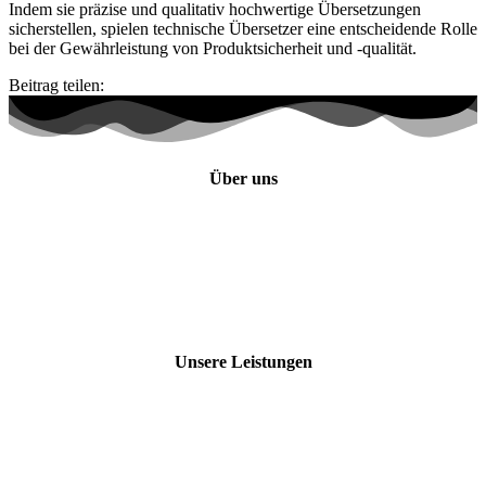
Indem sie präzise und qualitativ hochwertige Übersetzungen
sicherstellen, spielen technische Übersetzer eine entscheidende Rolle
bei der Gewährleistung von Produktsicherheit und -qualität.
Beitrag teilen:
Über uns
Anfahrt zu uns
Karriere bei COMLOGOS
Häufige Fragen
Allg. Geschäftsbedingungen
Datenschutzerklärung
Impressum
Unsere Leistungen
Technische Übersetzungen
Marketing-Übersetzungen
SEO-Übersetzungen
Maschinelle Übersetzungen
Terminologiemanagement