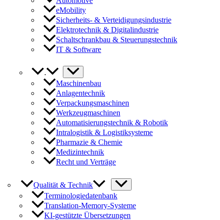
Automotive
eMobility
Sicherheits- & Verteidigungsindustrie
Elektrotechnik & Digitalindustrie
Schaltschrankbau & Steuerungstechnik
IT & Software
.
Maschinenbau
Anlagentechnik
Verpackungsmaschinen
Werkzeugmaschinen
Automatisierungstechnik & Robotik
Intralogistik & Logistiksysteme
Pharmazie & Chemie
Medizintechnik
Recht und Verträge
Qualität & Technik
Terminologiedatenbank
Translation-Memory-Systeme
KI-gestützte Übersetzungen