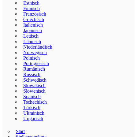
Estnisch
Finnisch
Französisch
Griechisch
Italienisch
Japanisch
Lettisch
Litauisch
Niederländisch
Norwegisch
Polnisch
Portugiesisch
Rumänisch
Russisch
Schwedisch
Slowakisch
Slowenisch
Spanisch
Tschechisch
Türkisch
Ukrainisch
Ungarisch
Start
Stellenangebote