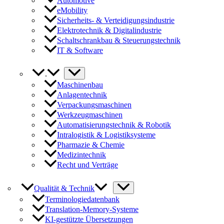
Automotive
eMobility
Sicherheits- & Verteidigungsindustrie
Elektrotechnik & Digitalindustrie
Schaltschrankbau & Steuerungstechnik
IT & Software
.
Maschinenbau
Anlagentechnik
Verpackungsmaschinen
Werkzeugmaschinen
Automatisierungstechnik & Robotik
Intralogistik & Logistiksysteme
Pharmazie & Chemie
Medizintechnik
Recht und Verträge
Qualität & Technik
Terminologiedatenbank
Translation-Memory-Systeme
KI-gestützte Übersetzungen