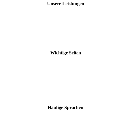
Unsere Leistungen
Technische Übersetzungen
Marketing-Übersetzungen
SEO-Übersetzungen
Maschinelle Übersetzungen
Terminologiemanagement
Beglaubigte & juristische Übersetzungen
Wichtige Seiten
Unsere Branchen
Aktuelle Beiträge
Unsere Vorteile
Unsere Zertifizierungen
Kostenloses Angebot
Downloads
Übersetzungsbüro Stuttgart
Häufige Sprachen
Englisch
Chinesisch
Französisch