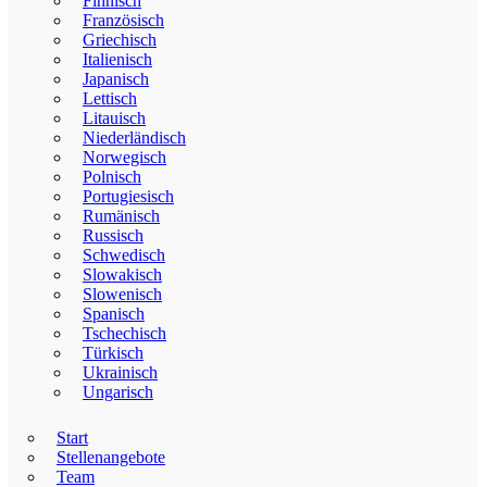
Finnisch
Französisch
Griechisch
Italienisch
Japanisch
Lettisch
Litauisch
Niederländisch
Norwegisch
Polnisch
Portugiesisch
Rumänisch
Russisch
Schwedisch
Slowakisch
Slowenisch
Spanisch
Tschechisch
Türkisch
Ukrainisch
Ungarisch
Start
Stellenangebote
Team