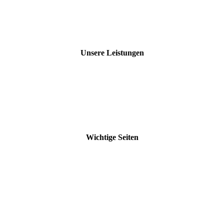
Häufige Fragen
Allg. Geschäftsbedingungen
Datenschutzerklärung
Impressum
Unsere Leistungen
Technische Übersetzungen
Marketing-Übersetzungen
SEO-Übersetzungen
Maschinelle Übersetzungen
Terminologiemanagement
Beglaubigte & juristische Übersetzungen
Wichtige Seiten
Unsere Branchen
Aktuelle Beiträge
Unsere Vorteile
Unsere Zertifizierungen
Kostenloses Angebot
Downloads
Übersetzungsbüro Stuttgart