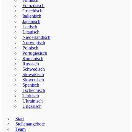
Finnisch
Französisch
Griechisch
Italienisch
Japanisch
Lettisch
Litauisch
Niederländisch
Norwegisch
Polnisch
Portugiesisch
Rumänisch
Russisch
Schwedisch
Slowakisch
Slowenisch
Spanisch
Tschechisch
Türkisch
Ukrainisch
Ungarisch
Start
Stellenangebote
Team