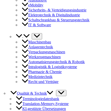
Automotive
eMobility
Sicherheits- & Verteidigungsindustrie
Elektrotechnik & Digitalindustrie
Schaltschrankbau & Steuerungstechnik
IT & Software
.
Maschinenbau
Anlagentechnik
Verpackungsmaschinen
Werkzeugmaschinen
Automatisierungstechnik & Robotik
Intralogistik & Logistiksysteme
Pharmazie & Chemie
Medizintechnik
Recht und Verträge
Qualität & Technik
Terminologiedatenbank
Translation-Memory-Systeme
KI-gestützte Übersetzungen